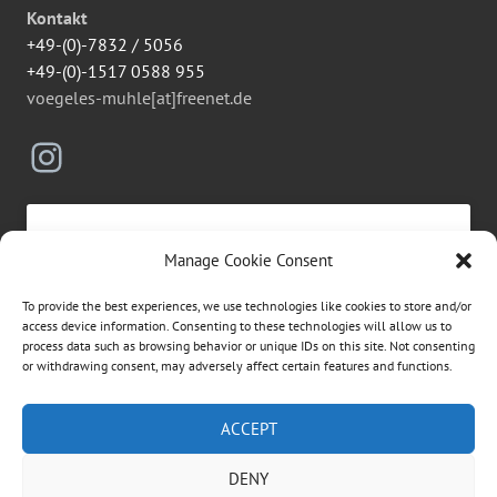
Kontakt
+49-(0)-7832 / 5056
+49-(0)-1517 0588 955
voegeles-muhle[at]freenet.de
Instagram
Manage Cookie Consent
Click to accept marketing cookies and
To provide the best experiences, we use technologies like cookies to store and/or
enable this content
access device information. Consenting to these technologies will allow us to
process data such as browsing behavior or unique IDs on this site. Not consenting
or withdrawing consent, may adversely affect certain features and functions.
Suchen
ACCEPT
nach:
DENY
ÜBER DIESE WEBSEITE