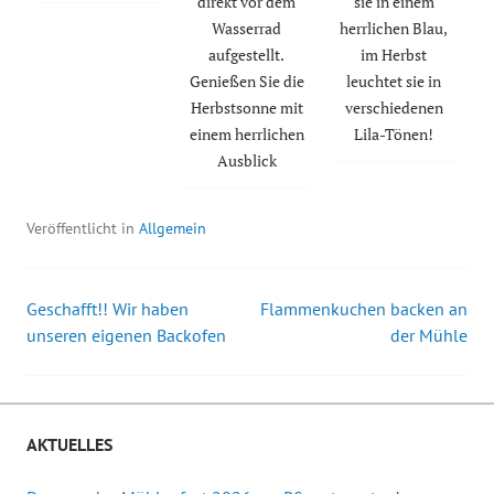
direkt vor dem
sie in einem
Wasserrad
herrlichen Blau,
aufgestellt.
im Herbst
Genießen Sie die
leuchtet sie in
Herbstsonne mit
verschiedenen
einem herrlichen
Lila-Tönen!
Ausblick
Veröffentlicht in
Allgemein
Geschafft!! Wir haben
Flammenkuchen backen an
Beitrags-
unseren eigenen Backofen
der Mühle
Navigation
AKTUELLES