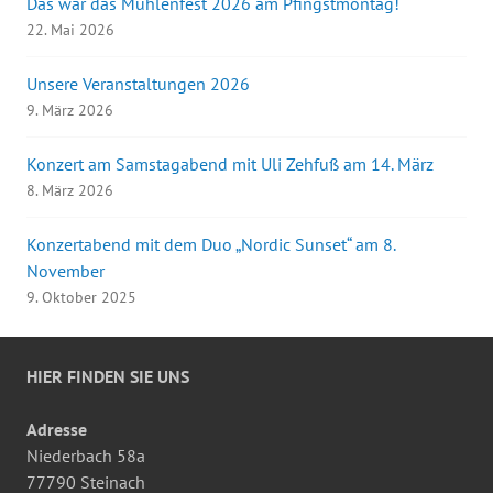
Das war das Mühlenfest 2026 am Pfingstmontag!
22. Mai 2026
Unsere Veranstaltungen 2026
9. März 2026
Konzert am Samstagabend mit Uli Zehfuß am 14. März
8. März 2026
Konzertabend mit dem Duo „Nordic Sunset“ am 8.
November
9. Oktober 2025
HIER FINDEN SIE UNS
Adresse
Niederbach 58a
77790 Steinach