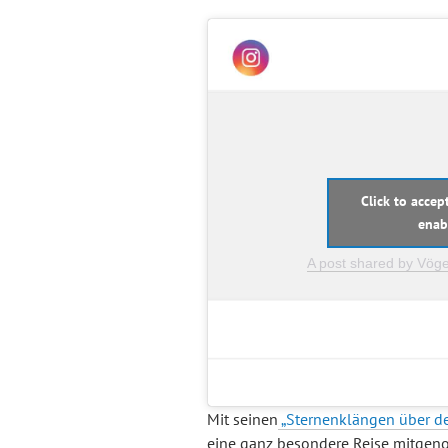
Click to acce
enab
A post shared by Vög
Mit seinen
„Sternenklängen über dem
eine ganz besondere Reise mitge