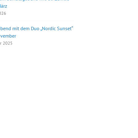
März
2026
bend mit dem Duo „Nordic Sunset“
ovember
er 2025