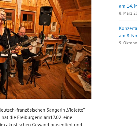
am 14. 
8. März 
Konzerta
am 8. N
9. Oktob
deutsch-französischen Sängerin „Violette“
 hat die Freiburgerin am17.02. eine
im akustischen Gewand präsentiert und