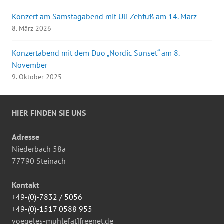
Konzert am Samstagabend mit Uli Zehfuß am 14. März
8. März 2026
Konzertabend mit dem Duo „Nordic Sunset“ am 8.
November
9. Oktober 2025
HIER FINDEN SIE UNS
Adresse
Niederbach 58a
77790 Steinach
Kontakt
+49-(0)-7832 / 5056
+49-(0)-1517 0588 955
voegeles-muhle[at]freenet.de