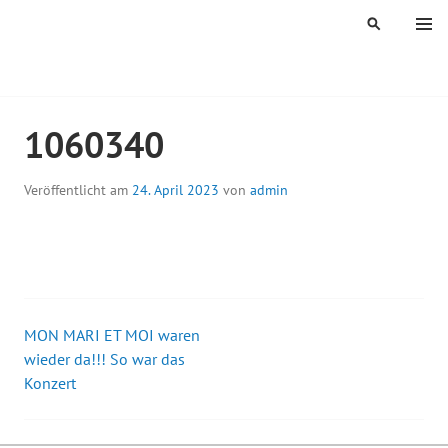
Springe
MENÜ
SUCHEN
zum
Inhalt
ÖGELES MÜHLE
1060340
Veröffentlicht am
24. April 2023
von
admin
MON MARI ET MOI waren
Beitrags-
wieder da!!! So war das
Konzert
Navigation