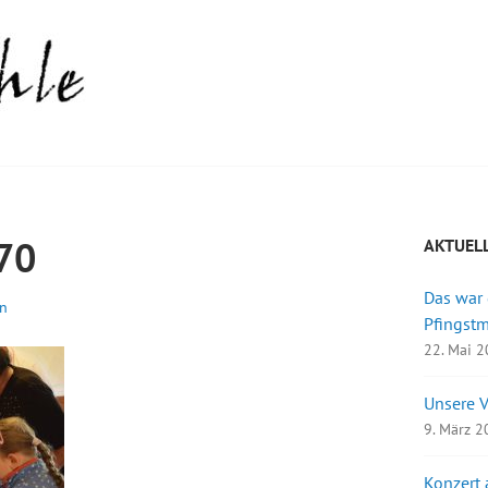
70
AKTUEL
Das war
n
Pfingst
22. Mai 
Unsere 
9. März 
Konzert