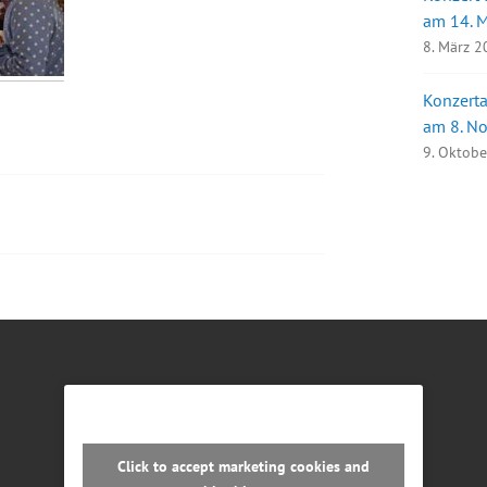
am 14. 
8. März 
Konzerta
am 8. N
9. Oktob
Click to accept marketing cookies and