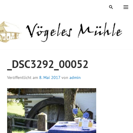
Springe
MENÜ
SUCHEN
zum
Inhalt
ÖGELES MÜHLE
_DSC3292_00052
Veröffentlicht am
8. Mai 2017
von
admin