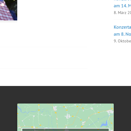
am 14. 
8. März 
Konzerta
am 8. N
9. Oktob