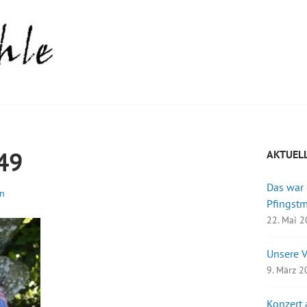
49
AKTUEL
Das war
n
Pfingst
22. Mai 
Unsere 
9. März 
Konzert