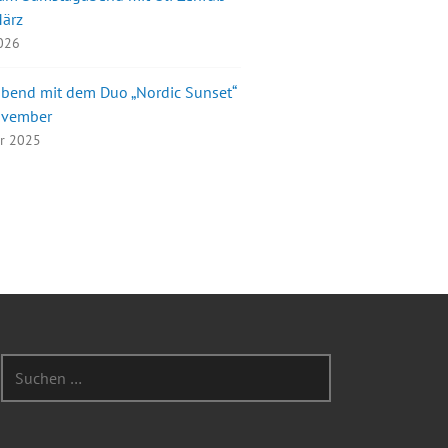
März
2026
bend mit dem Duo „Nordic Sunset“
ovember
er 2025
Suchen
nach: