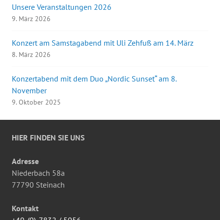
Unsere Veranstaltungen 2026
9. März 2026
Konzert am Samstagabend mit Uli Zehfuß am 14. März
8. März 2026
Konzertabend mit dem Duo „Nordic Sunset“ am 8.
November
9. Oktober 2025
HIER FINDEN SIE UNS
Adresse
Niederbach 58a
77790 Steinach
Kontakt
+49-(0)-7832 / 5056