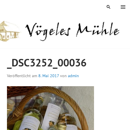
Springe
MENÜ
SUCHEN
zum
Inhalt
ÖGELES MÜHLE
_DSC3252_00036
Veröffentlicht am
8. Mai 2017
von
admin