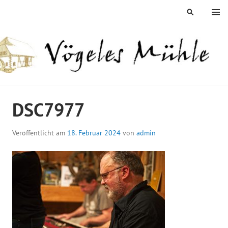
Springe
MENÜ
SUCHEN
zum
Inhalt
ÖGELES MÜHLE
DSC7977
Veröffentlicht am
18. Februar 2024
von
admin