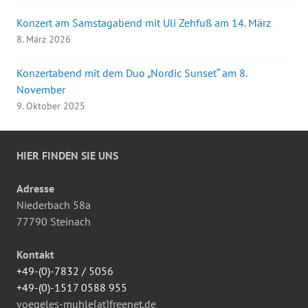
Konzert am Samstagabend mit Uli Zehfuß am 14. März
8. März 2026
Konzertabend mit dem Duo „Nordic Sunset“ am 8.
November
9. Oktober 2025
HIER FINDEN SIE UNS
Adresse
Niederbach 58a
77790 Steinach
Kontakt
+49-(0)-7832 / 5056
+49-(0)-1517 0588 955
voegeles-muhle[at]freenet.de