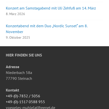
Konzert am Samstagabend mit Uli Zehfuß am 14. März
8. März 2026
Konzertabend mit dem Duo „Nordic Sunset“ am 8.
November
9. Oktober 2025
HIER FINDEN SIE UNS
Adresse
Niederbach 58a
77790 Steinach
Kontakt
+49-(0)-7832 / 5056
+49-(0)-1517 0588 955
voegeles-muhle[at]freenet.de