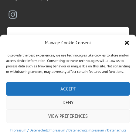
Instagram
Manage Cookie Consent
Click to accept marketing cookies and
To provide the best experiences, we use technologies like cookies to store and/or
enable this content
access device information. Consenting to these technologies will allow us to
process data such as browsing behavior or unique IDs on this site. Not consenting
or withdrawing consent, may adversely affect certain features and functions.
Suchen
ACCEPT
nach:
DENY
ÜBER DIESE WEBSEITE
VIEW PREFERENCES
Dies ist die private Homepage der Vögeles Mühle.
Rechtliche Informationen entnehmen Sie bitte dem
Impressum / Datenschutz
Impressum / Datenschutz
Impressum / Datenschutz
Impressum