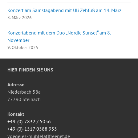
Konzert am Samstagabend mit Uli Zehfuß am 14. März
8. März 2026
Konzertabend mit dem Duo „Nordic Sunset“ am 8.
November
9. Oktober 2025
HIER FINDEN SIE UNS
Adresse
Niederbach 58a
77790 Steinach
Kontakt
+49-(0)-7832 / 5056
+49-(0)-1517 0588 955
voegeles-muhle[at]freenet.de