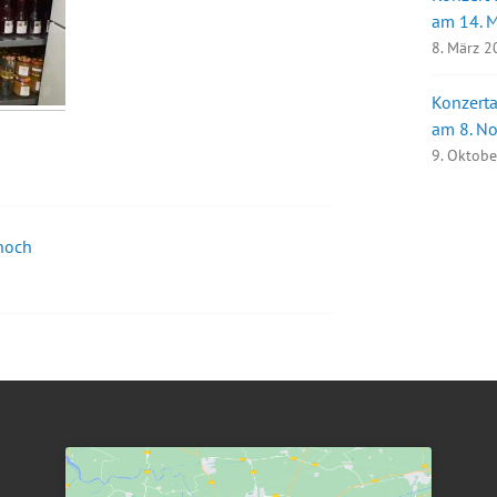
am 14. 
8. März 
Konzerta
am 8. N
9. Oktob
noch