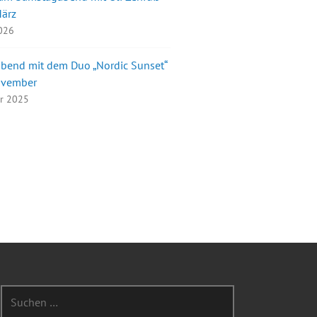
März
2026
bend mit dem Duo „Nordic Sunset“
ovember
er 2025
Suchen
nach: