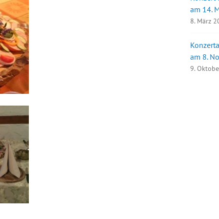
am 14. 
8. März 
Konzerta
am 8. N
9. Oktob