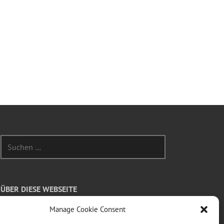
Suchen
nach:
ÜBER DIESE WEBSEITE
Manage Cookie Consent
Dies ist die private Homepage der Vögeles