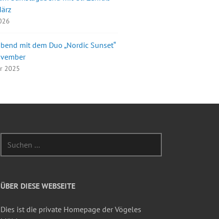
März
2026
bend mit dem Duo „Nordic Sunset“
ovember
er 2025
Suchen
nach:
ÜBER DIESE WEBSEITE
Dies ist die private Homepage der Vögeles