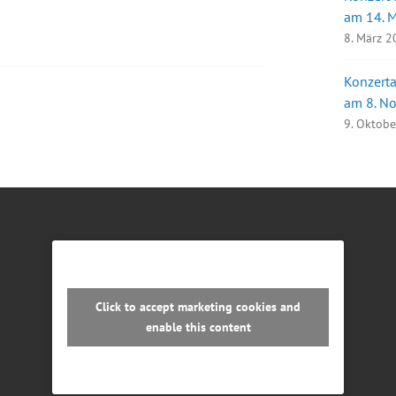
am 14. 
8. März 
Konzerta
am 8. N
9. Oktob
Click to accept marketing cookies and
enable this content