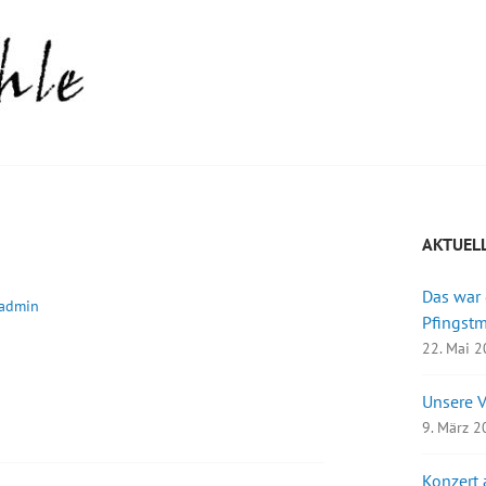
AKTUEL
Das war
admin
Pfingst
22. Mai 
Unsere 
9. März 
Konzert