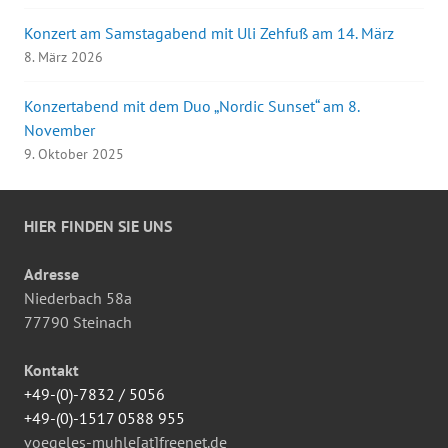
Konzert am Samstagabend mit Uli Zehfuß am 14. März
8. März 2026
Konzertabend mit dem Duo „Nordic Sunset“ am 8.
November
9. Oktober 2025
HIER FINDEN SIE UNS
Adresse
Niederbach 58a
77790 Steinach
Kontakt
+49-(0)-7832 / 5056
+49-(0)-1517 0588 955
voegeles-muhle[at]freenet.de