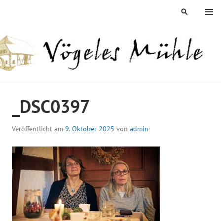
Springe
MENÜ
SUCHEN
zum
Inhalt
ÖGELES MÜHLE
_DSC0397
Veröffentlicht am
9. Oktober 2025
von
admin