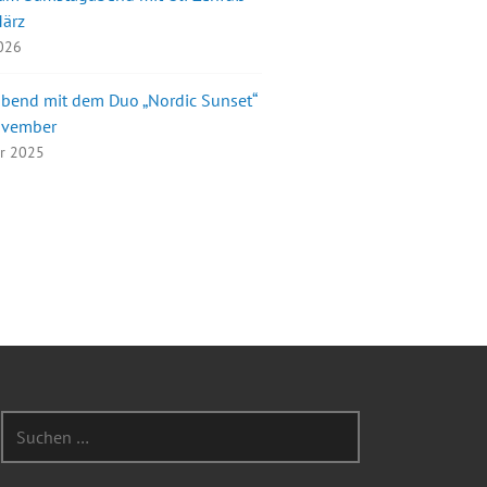
März
2026
bend mit dem Duo „Nordic Sunset“
ovember
er 2025
Suchen
nach: