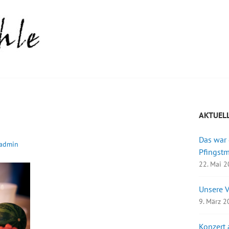
AKTUEL
Das war
admin
Pfingst
22. Mai 
Unsere 
9. März 
Konzert