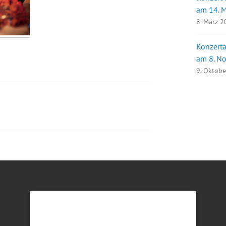
am 14. 
8. März 
Konzerta
am 8. N
9. Oktob