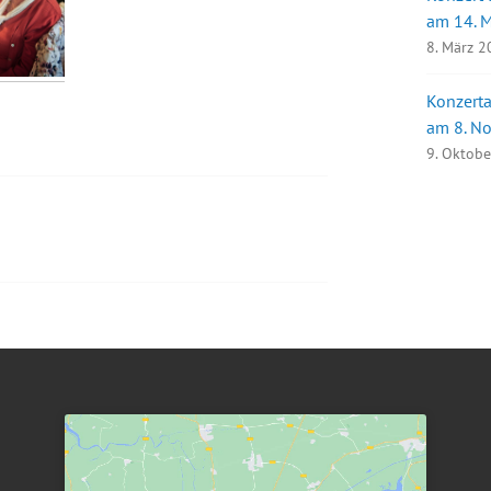
am 14. 
8. März 
Konzerta
am 8. N
9. Oktob