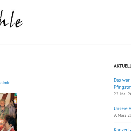
AKTUEL
Das war
admin
Pfingst
22. Mai 
Unsere 
9. März 
Konzert