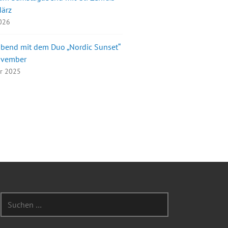
März
2026
bend mit dem Duo „Nordic Sunset“
ovember
er 2025
Suchen
nach: