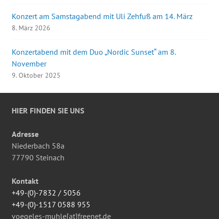
Konzert am Samstagabend mit Uli Zehfuß am 14. März
8. März 2026
Konzertabend mit dem Duo „Nordic Sunset“ am 8.
November
9. Oktober 2025
HIER FINDEN SIE UNS
Adresse
Niederbach 58a
77790 Steinach
Kontakt
+49-(0)-7832 / 5056
+49-(0)-1517 0588 955
voegeles-muhle[at]freenet.de