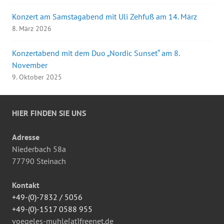
Konzert am Samstagabend mit Uli Zehfuß am 14. März
8. März 2026
Konzertabend mit dem Duo „Nordic Sunset“ am 8.
November
9. Oktober 2025
HIER FINDEN SIE UNS
Adresse
Niederbach 58a
77790 Steinach
Kontakt
+49-(0)-7832 / 5056
+49-(0)-1517 0588 955
voegeles-muhle[at]freenet.de