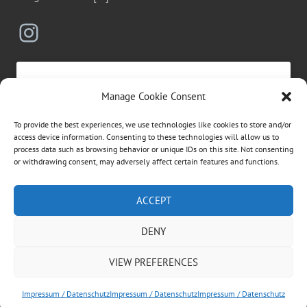
Instagram
Manage Cookie Consent
Click to accept marketing cookies and
To provide the best experiences, we use technologies like cookies to store and/or
enable this content
access device information. Consenting to these technologies will allow us to
process data such as browsing behavior or unique IDs on this site. Not consenting
or withdrawing consent, may adversely affect certain features and functions.
Suchen
ACCEPT
nach:
DENY
ÜBER DIESE WEBSEITE
VIEW PREFERENCES
Dies ist die private Homepage der Vögeles Mühle.
Rechtliche Informationen entnehmen Sie bitte dem
Impressum / Datenschutz
Impressum / Datenschutz
Impressum / Datenschutz
Impressum