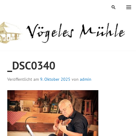
Springe
MENÜ
SUCHEN
zum
Inhalt
ÖGELES MÜHLE
_DSC0340
Veröffentlicht am
9. Oktober 2025
von
admin