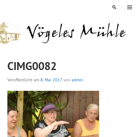
Springe
MENÜ
SUCHEN
zum
Inhalt
ÖGELES MÜHLE
CIMG0082
Veröffentlicht am
8. Mai 2017
von
admin