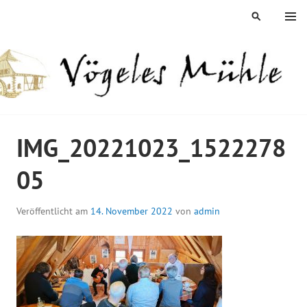
Springe
MENÜ
SUCHEN
zum
Inhalt
ÖGELES MÜHLE
IMG_20221023_1522278
05
Veröffentlicht am
14. November 2022
von
admin