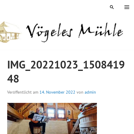
Springe
MENÜ
SUCHEN
zum
Inhalt
ÖGELES MÜHLE
IMG_20221023_1508419
48
Veröffentlicht am
14. November 2022
von
admin