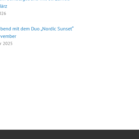
März
2026
bend mit dem Duo „Nordic Sunset“
ovember
er 2025