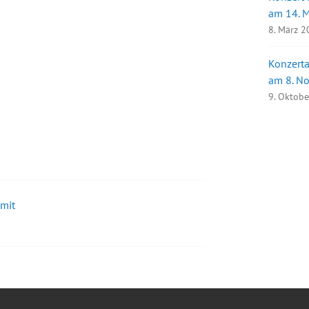
am 14. 
8. März 
Konzerta
am 8. N
9. Oktob
 mit