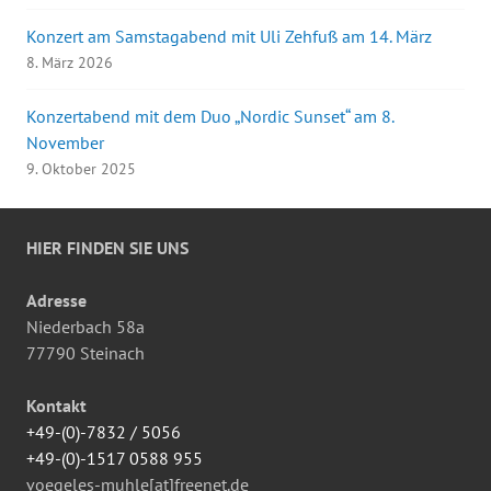
Konzert am Samstagabend mit Uli Zehfuß am 14. März
8. März 2026
Konzertabend mit dem Duo „Nordic Sunset“ am 8.
November
9. Oktober 2025
HIER FINDEN SIE UNS
Adresse
Niederbach 58a
77790 Steinach
Kontakt
+49-(0)-7832 / 5056
+49-(0)-1517 0588 955
voegeles-muhle[at]freenet.de