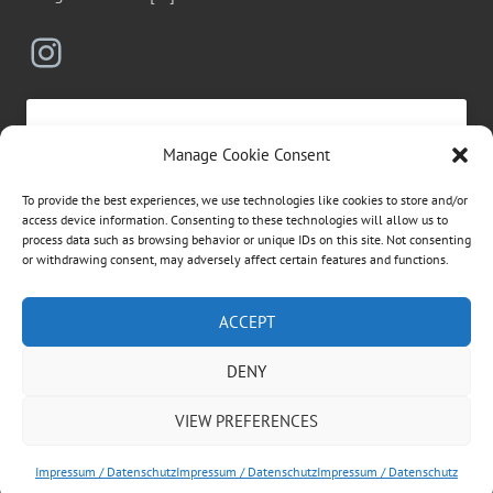
Instagram
Manage Cookie Consent
Click to accept marketing cookies and
To provide the best experiences, we use technologies like cookies to store and/or
enable this content
access device information. Consenting to these technologies will allow us to
process data such as browsing behavior or unique IDs on this site. Not consenting
or withdrawing consent, may adversely affect certain features and functions.
Suchen
ACCEPT
nach:
DENY
ÜBER DIESE WEBSEITE
VIEW PREFERENCES
Dies ist die private Homepage der Vögeles Mühle.
Rechtliche Informationen entnehmen Sie bitte dem
Impressum / Datenschutz
Impressum / Datenschutz
Impressum / Datenschutz
Impressum