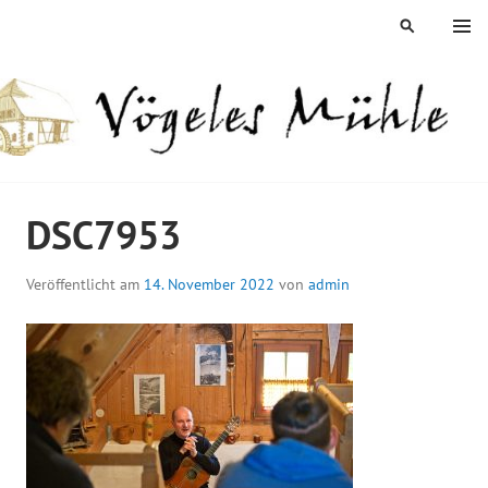
Springe
MENÜ
SUCHEN
zum
Inhalt
ÖGELES MÜHLE
DSC7953
Veröffentlicht am
14. November 2022
von
admin