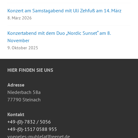
Konzert am Samstagabend mit Uli Zehfuß am 14. März
8. März 2026
Konzertabend mit dem Duo „Nordic Sunset“ am 8.
November
9. Oktober 2025
HIER FINDEN SIE UNS
Adresse
Niederbach 58a
77790 Steinach
Kontakt
+49-(0)-7832 / 5056
+49-(0)-1517 0588 955
voegeles-muhle[at]freenet.de