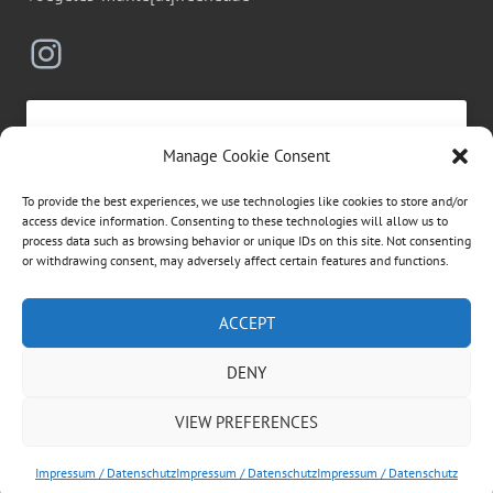
Instagram
Manage Cookie Consent
Click to accept marketing cookies and
To provide the best experiences, we use technologies like cookies to store and/or
enable this content
access device information. Consenting to these technologies will allow us to
process data such as browsing behavior or unique IDs on this site. Not consenting
or withdrawing consent, may adversely affect certain features and functions.
Suchen
ACCEPT
nach:
DENY
ÜBER DIESE WEBSEITE
VIEW PREFERENCES
Dies ist die private Homepage der Vögeles Mühle.
Rechtliche Informationen entnehmen Sie bitte dem
Impressum / Datenschutz
Impressum / Datenschutz
Impressum / Datenschutz
Impressum