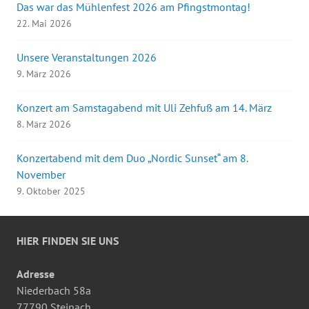
Das war das Mühlenfest 2026 am Pfingstmontag!
22. Mai 2026
Unsere Veranstaltungen 2026
9. März 2026
Konzert am Samstagabend mit Uli Zehfuß am 14. März
8. März 2026
Konzertabend mit dem Duo „Nordic Sunset“ am 8.
November
9. Oktober 2025
HIER FINDEN SIE UNS
Adresse
Niederbach 58a
77790 Steinach