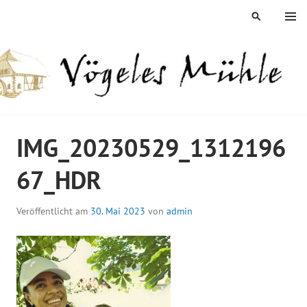
Springe
MENÜ
SUCHEN
zum
Inhalt
ÖGELES MÜHLE
IMG_20230529_1312196
67_HDR
Veröffentlicht am
30. Mai 2023
von
admin