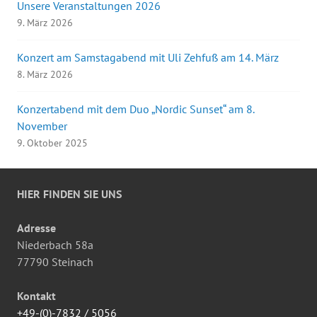
Unsere Veranstaltungen 2026
9. März 2026
Konzert am Samstagabend mit Uli Zehfuß am 14. März
8. März 2026
Konzertabend mit dem Duo „Nordic Sunset“ am 8.
November
9. Oktober 2025
HIER FINDEN SIE UNS
Adresse
Niederbach 58a
77790 Steinach
Kontakt
+49-(0)-7832 / 5056