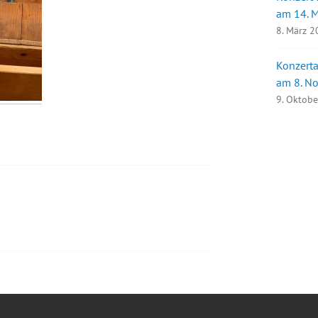
am 14. 
8. März 
Konzerta
am 8. N
9. Oktob