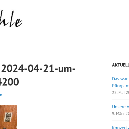
-2024-04-21-um-
AKTUEL
4200
Das war
Pfingst
22. Mai 
in
Unsere 
9. März 
Konzert