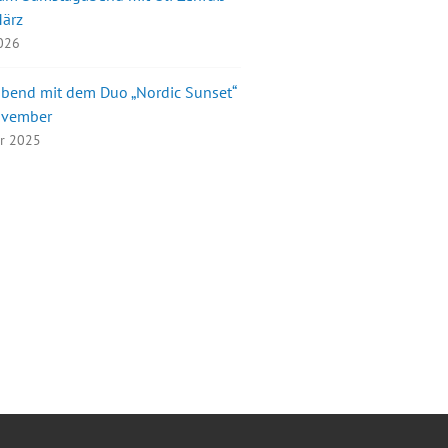
März
2026
bend mit dem Duo „Nordic Sunset“
ovember
er 2025