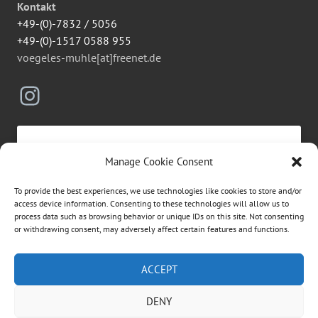
Kontakt
+49-(0)-7832 / 5056
+49-(0)-1517 0588 955
voegeles-muhle[at]freenet.de
Instagram
Manage Cookie Consent
Click to accept marketing cookies and
To provide the best experiences, we use technologies like cookies to store and/or
enable this content
access device information. Consenting to these technologies will allow us to
process data such as browsing behavior or unique IDs on this site. Not consenting
or withdrawing consent, may adversely affect certain features and functions.
Suchen
ACCEPT
nach:
DENY
ÜBER DIESE WEBSEITE