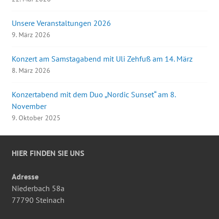
Unsere Veranstaltungen 2026
9. März 2026
Konzert am Samstagabend mit Uli Zehfuß am 14. März
8. März 2026
Konzertabend mit dem Duo „Nordic Sunset“ am 8.
November
9. Oktober 2025
HIER FINDEN SIE UNS
Adresse
Niederbach 58a
77790 Steinach