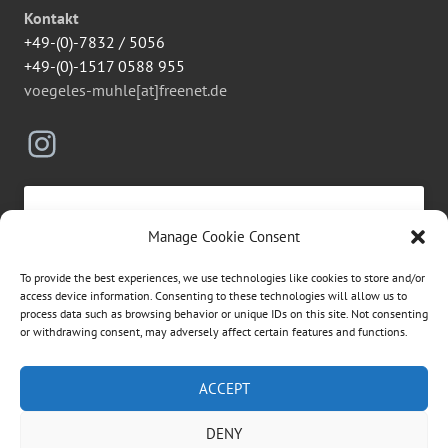
Kontakt
+49-(0)-7832 / 5056
+49-(0)-1517 0588 955
voegeles-muhle[at]freenet.de
Instagram
Manage Cookie Consent
Click to accept marketing cookies and
To provide the best experiences, we use technologies like cookies to store and/or
enable this content
access device information. Consenting to these technologies will allow us to
process data such as browsing behavior or unique IDs on this site. Not consenting
or withdrawing consent, may adversely affect certain features and functions.
Suchen
ACCEPT
nach:
DENY
ÜBER DIESE WEBSEITE