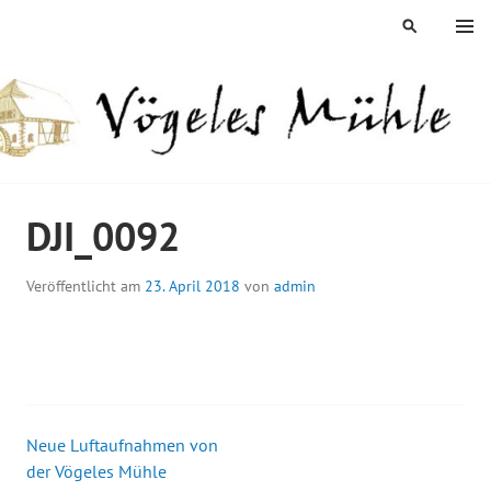
Springe
MENÜ
SUCHEN
zum
Inhalt
ÖGELES MÜHLE
DJI_0092
Veröffentlicht am
23. April 2018
von
admin
Neue Luftaufnahmen von
Beitrags-
der Vögeles Mühle