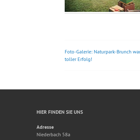
Foto-Galerie: Naturpark-Brunch war
Beitrags-
toller Erfolg!
Navigation
HIER FINDEN SIE UNS
Adresse
Niederbach 58a