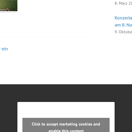
8. März 
Konzerta
am 8. N
9. Oktob
 ein
Click to accept marketing cookies and
enable this content