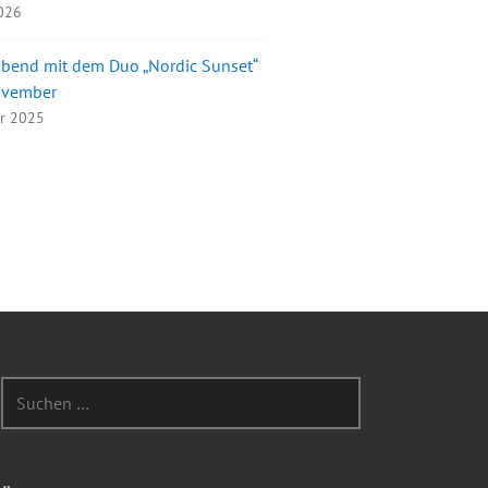
2026
bend mit dem Duo „Nordic Sunset“
ovember
er 2025
Suchen
nach: