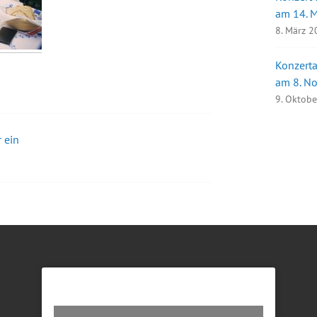
am 14. 
8. März 
Konzerta
am 8. N
9. Oktob
 ein