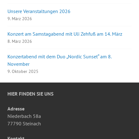
Unsere Veranstaltungen 2026
9. März 2026
Konzert am Samstagabend mit Uli Zehfuß am 14. März
8. März 2026
Konzertabend mit dem Duo „Nordic Sunset“ am 8.
November
9. Oktober 2025
HIER FINDEN SIE UNS
Adresse
Niederbach 58a
77790 Steinach
Kontakt