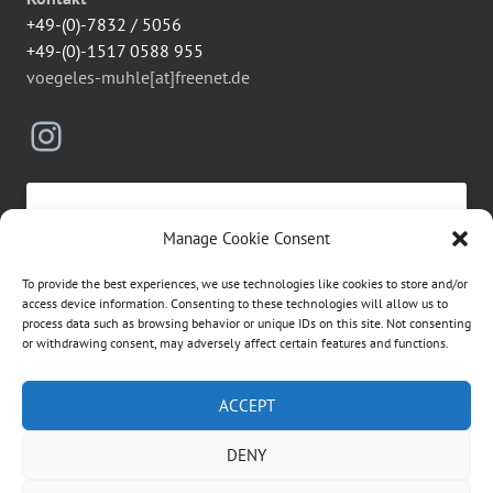
+49-(0)-7832 / 5056
+49-(0)-1517 0588 955
voegeles-muhle[at]freenet.de
Instagram
Manage Cookie Consent
Click to accept marketing cookies and
To provide the best experiences, we use technologies like cookies to store and/or
enable this content
access device information. Consenting to these technologies will allow us to
process data such as browsing behavior or unique IDs on this site. Not consenting
or withdrawing consent, may adversely affect certain features and functions.
Suchen
ACCEPT
nach:
DENY
ÜBER DIESE WEBSEITE