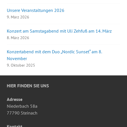
Unsere Veranstaltungen 2026
9. März 2026
Konzert am Samstagabend mit Uli Zehfuß am 14. März
8. März 2026
Konzertabend mit dem Duo „Nordic Sunset“ am 8.
November
9. Oktober 2025
HIER FINDEN SIE UNS
Adresse
Niederbach 58a
77790 Steinach
Kontakt