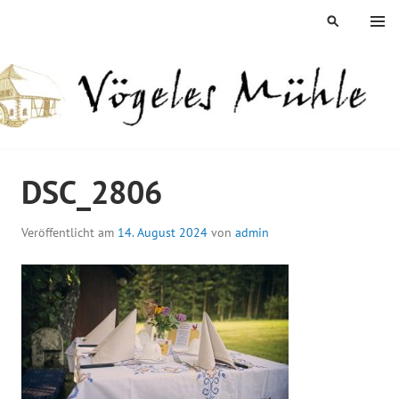
Springe
MENÜ
SUCHEN
zum
Inhalt
ÖGELES MÜHLE
DSC_2806
Veröffentlicht am
14. August 2024
von
admin