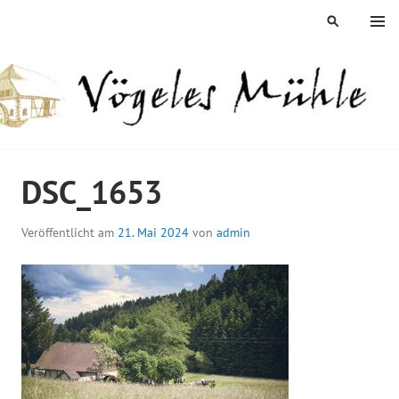
Springe
MENÜ
SUCHEN
zum
Inhalt
ÖGELES MÜHLE
DSC_1653
Veröffentlicht am
21. Mai 2024
von
admin