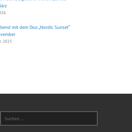
März
2026
bend mit dem Duo „Nordic Sunset“
ovember
er 2025
Suchen
nach: