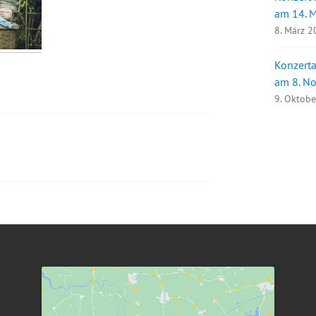
am 14. 
8. März 
Konzerta
am 8. N
9. Oktob