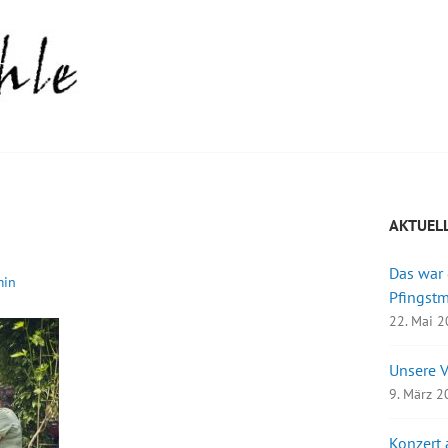
AKTUEL
Das war
min
Pfingst
22. Mai 
Unsere 
9. März 
Konzert