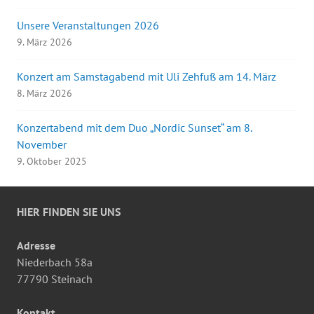
Unsere Veranstaltungen 2026
9. März 2026
Konzert am Samstagabend mit Uli Zehfuß am 14. März
8. März 2026
Konzertabend mit dem Duo „Nordic Sunset“ am 8.
November
9. Oktober 2025
HIER FINDEN SIE UNS
Adresse
Niederbach 58a
77790 Steinach
Kontakt