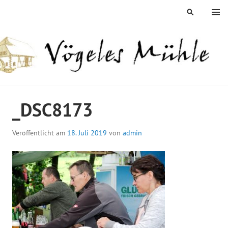
Springe
MENÜ
SUCHEN
zum
Inhalt
ÖGELES MÜHLE
_DSC8173
Veröffentlicht am
18. Juli 2019
von
admin