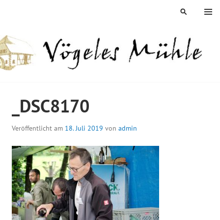
Springe
MENÜ
SUCHEN
zum
Inhalt
ÖGELES MÜHLE
_DSC8170
Veröffentlicht am
18. Juli 2019
von
admin