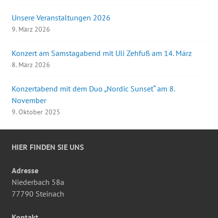
Unsere Veranstaltungen 2026
9. März 2026
Konzert am Samstagabend mit Uli Zehfuß am 14. März
8. März 2026
Konzertabend mit dem Duo „Nordic Sunset“ am 8.
November
9. Oktober 2025
HIER FINDEN SIE UNS
Adresse
Niederbach 58a
77790 Steinach
Kontakt