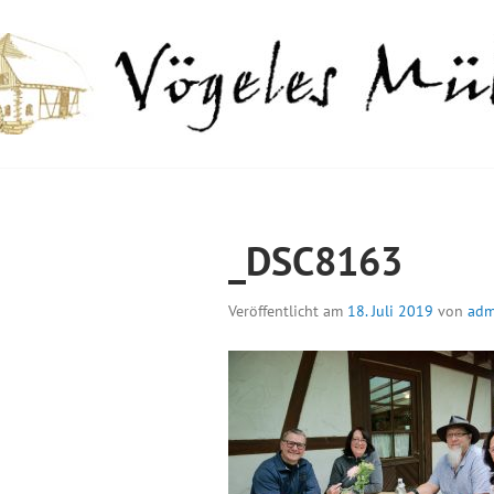
Springe
zum
Inhalt
GELES MÜHLE
_DSC8163
Veröffentlicht am
18. Juli 2019
von
adm