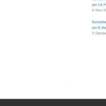
am 14. 
8. März 
Konzerta
am 8. N
9. Oktob