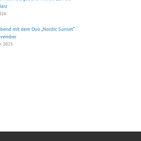
März
2026
bend mit dem Duo „Nordic Sunset“
ovember
er 2025