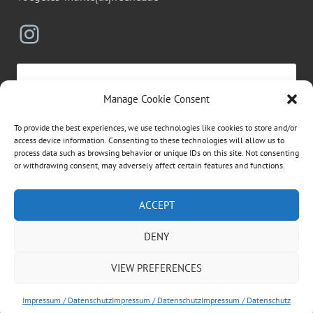
Instagram
Manage Cookie Consent
Click to accept marketing cookies and
To provide the best experiences, we use technologies like cookies to store and/or
enable this content
access device information. Consenting to these technologies will allow us to
process data such as browsing behavior or unique IDs on this site. Not consenting
or withdrawing consent, may adversely affect certain features and functions.
Suchen
ACCEPT
nach:
DENY
ÜBER DIESE WEBSEITE
VIEW PREFERENCES
Dies ist die private Homepage der Vögeles Mühle.
Rechtliche Informationen entnehmen Sie bitte dem
Impressum / Datenschutz
Impressum / Datenschutz
Impressum / Datenschutz
Impressum