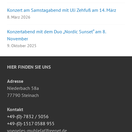
Konzert am Samstagabend mit Uli Zehfuß am 14. März
8. März 2026
Konzertabend mit dem Duo „Nordic Sunset“ am 8.
November
9. Oktober 2025
HIER FINDEN SIE UNS
Adresse
Niederbach 58a
77790 Steinach
Kontakt
+49-(0)-7832 / 5056
+49-(0)-1517 0588 955
voegeles-muhle[at]freenet.de