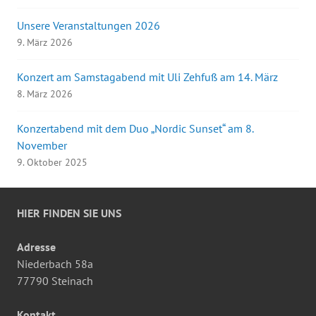
Unsere Veranstaltungen 2026
9. März 2026
Konzert am Samstagabend mit Uli Zehfuß am 14. März
8. März 2026
Konzertabend mit dem Duo „Nordic Sunset“ am 8.
November
9. Oktober 2025
HIER FINDEN SIE UNS
Adresse
Niederbach 58a
77790 Steinach
Kontakt