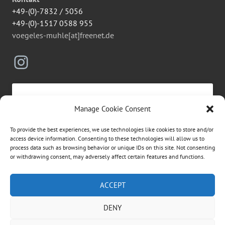
+49-(0)-7832 / 5056
+49-(0)-1517 0588 955
voegeles-muhle[at]freenet.de
Instagram
Manage Cookie Consent
Click to accept marketing cookies and
To provide the best experiences, we use technologies like cookies to store and/or
enable this content
access device information. Consenting to these technologies will allow us to
process data such as browsing behavior or unique IDs on this site. Not consenting
or withdrawing consent, may adversely affect certain features and functions.
Suchen
ACCEPT
nach:
DENY
ÜBER DIESE WEBSEITE