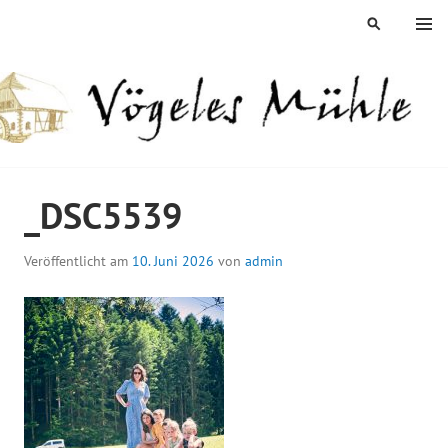
Springe
MENÜ
SUCHEN
zum
Inhalt
ÖGELES MÜHLE
_DSC5539
Veröffentlicht am
10. Juni 2026
von
admin