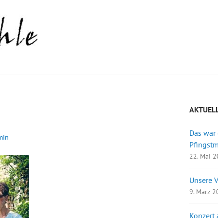
AKTUEL
Das war
min
Pfingst
22. Mai 
Unsere 
9. März 
Konzert