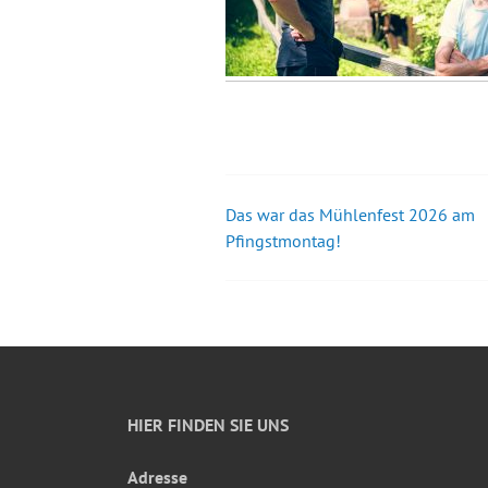
Das war das Mühlenfest 2026 am
Beitrags-
Pfingstmontag!
Navigation
HIER FINDEN SIE UNS
Adresse