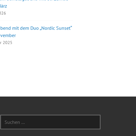
März
2026
bend mit dem Duo „Nordic Sunset“
ovember
er 2025
Suchen
nach: