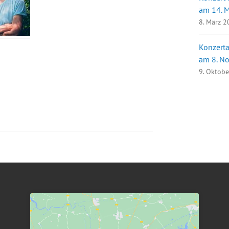
am 14. 
8. März 
Konzerta
am 8. N
9. Oktob