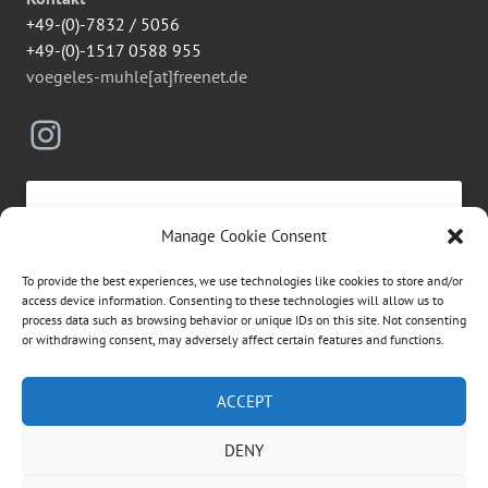
+49-(0)-7832 / 5056
+49-(0)-1517 0588 955
voegeles-muhle[at]freenet.de
Instagram
Manage Cookie Consent
Click to accept marketing cookies and
To provide the best experiences, we use technologies like cookies to store and/or
enable this content
access device information. Consenting to these technologies will allow us to
process data such as browsing behavior or unique IDs on this site. Not consenting
or withdrawing consent, may adversely affect certain features and functions.
Suchen
ACCEPT
nach:
DENY
ÜBER DIESE WEBSEITE