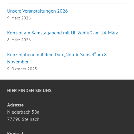
Unsere Veranstaltungen 2026
9. März 2026
Konzert am Samstagabend mit Uli Zehfuß am 14. März
8. März 2026
Konzertabend mit dem Duo „Nordic Sunset“ am 8.
November
9. Oktober 2025
HIER FINDEN SIE UNS
Adresse
Niederbach 58a
77790 Steinach
Kontakt