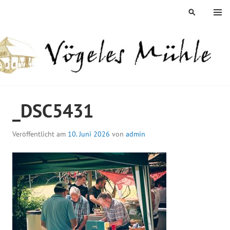
Springe
MENÜ
SUCHEN
zum
Inhalt
ÖGELES MÜHLE
_DSC5431
Veröffentlicht am
10. Juni 2026
von
admin